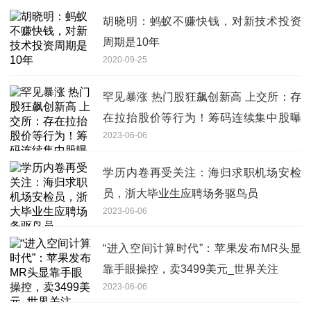
胡晓明：蚂蚁不赚快钱，对新技术投资
周期是10年
2020-09-25
罕见暴涨 热门股狂飙创新高 上交所：存
在拉抬股价等行为！筹码连续集中股曝
2023-06-06
光
学历内卷再受关注：海归求职机场安检
员，浙大毕业生应聘场务驱鸟员
2023-06-06
“进入空间计算时代”：苹果发布MR头显
靠手眼操控，卖3499美元_世界关注
2023-06-06