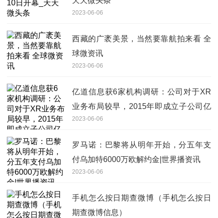
天天微头条
2023-06-06
西藏的广袤美景，当然要靠航拍来看 全
球微资讯
2023-06-06
亿道信息获6家机构调研：公司对于XR
业务布局较早，2015年即成立子公司亿
2023-06-06
境虚拟专注于XR领域，经过多年来的培
育及投入，公司XR业务近两年成长迅速
罗马诺：巴黎将从明年开始，分五年支
（附调研问答）|每日观察
付乌加特6000万欧解约金|世界播资讯
2023-06-06
手机怎么按日期查微博（手机怎么按日
期查微博信息）