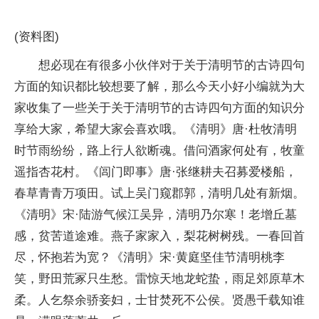
(资料图)
想必现在有很多小伙伴对于关于清明节的古诗四句
方面的知识都比较想要了解，那么今天小好小编就为大
家收集了一些关于关于清明节的古诗四句方面的知识分
享给大家，希望大家会喜欢哦。《清明》唐·杜牧清明
时节雨纷纷，路上行人欲断魂。借问酒家何处有，牧童
遥指杏花村。《闾门即事》唐·张继耕夫召募爱楼船，
春草青青万项田。试上吴门窥郡郭，清明几处有新烟。
《清明》宋·陆游气候江吴异，清明乃尔寒！老增丘墓
感，贫苦道途难。燕子家家入，梨花树树残。一春回首
尽，怀抱若为宽？《清明》宋·黄庭坚佳节清明桃李
笑，野田荒冢只生愁。雷惊天地龙蛇蛰，雨足郊原草木
柔。人乞祭余骄妾妇，士甘焚死不公侯。贤愚千载知谁