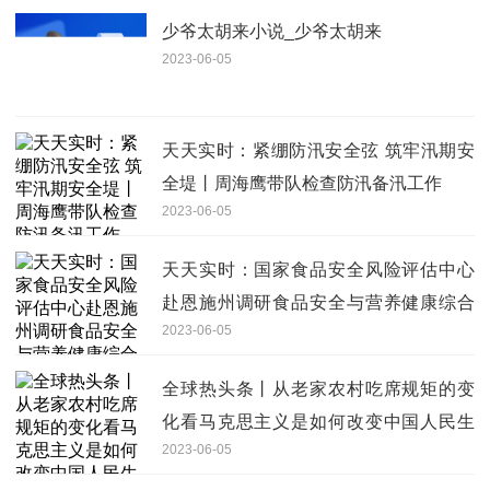
少爷太胡来小说_少爷太胡来
2023-06-05
天天实时：紧绷防汛安全弦 筑牢汛期安
全堤丨周海鹰带队检查防汛备汛工作
2023-06-05
天天实时：国家食品安全风险评估中心
赴恩施州调研食品安全与营养健康综合
2023-06-05
试验区工作
全球热头条丨从老家农村吃席规矩的变
化看马克思主义是如何改变中国人民生
2023-06-05
活的