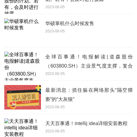
2023-06-05
华硕掌机什么时候发售
2023-06-05
全球百事通！电报解读|道森股份
（603800.SH）主业景气度支撑，复合
2023-06-05
铜箔或超预期
最新消息：抓住躲在网络那头“隔空猥
亵”的“大灰狼”
2023-06-05
天天百事通！intellij idea详细安装教程
2023-06-05