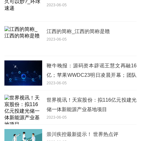
2023-06-05
江西的简称_江西的简称是赣
2023-06-05
鞭牛晚报：源码资本辟谣王慧文再融16
亿；苹果WWDC23明日凌晨开幕；团队
2023-06-05
成员回应重启天涯失败
世界视讯！天宸股份：拟116亿元投建光
储一体新能源产业基地项目
2023-06-05
崇川疾控最新提示！ 世界热点评