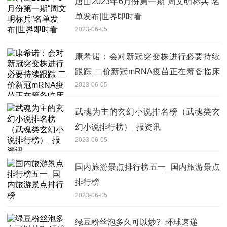
唐山2023年6月份第一期“周文明标兵”名
单发布|世界即时看
2023-06-05
康希诺：会对新冠突变株进行必要持续
跟踪 二价新冠mRNA疫苗正在筹备临床
2023-06-05
试验相关工作
武魂为主的玄幻小说排名榜（武魂类玄
幻小说排行榜）_报资讯
2023-06-05
国内旅游景点排行榜五一_国内旅游景点
排行榜
2023-06-05
绿豆粉丝泡多久可以炒?_环球速递