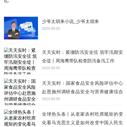
少爷太胡来小说_少爷太胡来
2023-06-05
天天实时：紧绷防汛安全弦 筑牢汛期安
全堤丨周海鹰带队检查防汛备汛工作
2023-06-05
天天实时：国家食品安全风险评估中心
赴恩施州调研食品安全与营养健康综合
2023-06-05
试验区工作
全球热头条丨从老家农村吃席规矩的变
化看马克思主义是如何改变中国人民生