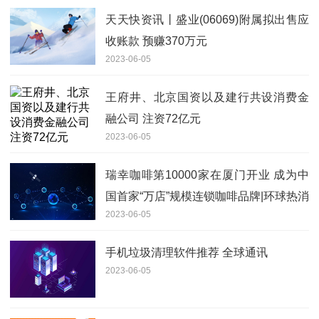
天天快资讯丨盛业(06069)附属拟出售应
收账款 预赚370万元
2023-06-05
王府井、北京国资以及建行共设消费金
融公司 注资72亿元
2023-06-05
瑞幸咖啡第10000家在厦门开业 成为中
国首家“万店”规模连锁咖啡品牌|环球热消
2023-06-05
息
手机垃圾清理软件推荐 全球通讯
2023-06-05