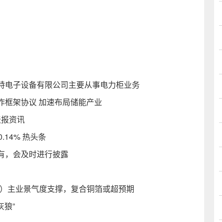
特电子设备有限公司主要从事电力柜业务
作框架协议 加速布局储能产业
天报资讯
14% 热头条
有，会及时进行披露
.SH）主业景气度支撑，复合铜箔或超预期
灰狼”