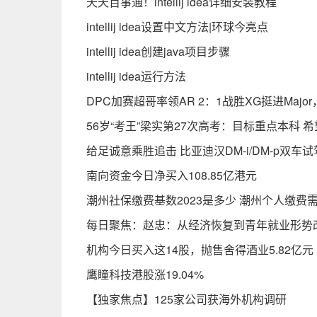
天天百事通！intellij idea详细安装教程
intellij idea设置中文方法|环球今亮点
intellij idea创建java项目步骤
intellij idea运行方法
DPC加赛超哥率领AR 2：1战胜XG挺进Majo
56岁“考王”梁实第27次高考：目标重点本科 
给足诚意乘胜追击 比亚迪汉DM-i/DM-p双车试
南向资金今日净买入108.85亿港元
潮州社保缴费基数2023是多少 潮州个人缴费
每日聚焦：赵忠：从经济恢复到青年就业形势
机构今日买入这14股，抛售舍得酒业5.82亿
鹰瞳科技港股涨19.04%
【独家焦点】125家公司获海外机构调研