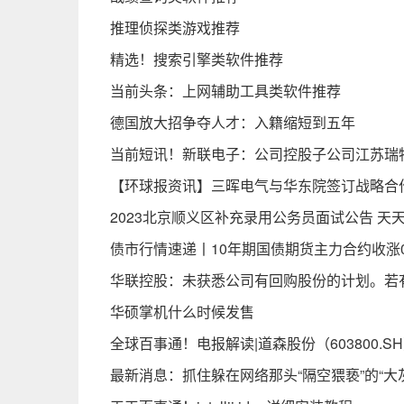
推理侦探类游戏推荐
精选！搜索引擎类软件推荐
当前头条：上网辅助工具类软件推荐
德国放大招争夺人才：入籍缩短到五年
当前短讯！新联电子：公司控股子公司江苏瑞
【环球报资讯】三晖电气与华东院签订战略合
2023北京顺义区补充录用公务员面试公告 天
债市行情速递丨10年期国债期货主力合约收涨0.
华联控股：未获悉公司有回购股份的计划。若
华硕掌机什么时候发售
全球百事通！电报解读|道森股份（603800
最新消息：抓住躲在网络那头“隔空猥亵”的“大