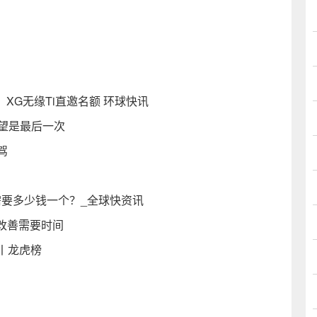
r，XG无缘Ti直邀名额 环球快讯
希望是最后一次
驾
需要多少钱一个？_全球快资讯
改善需要时间
元丨龙虎榜