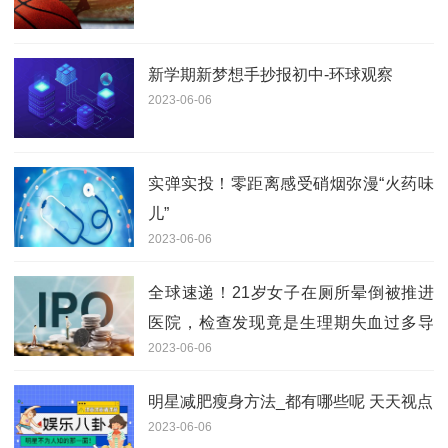
新学期新梦想手抄报初中-环球观察
2023-06-06
实弹实投！零距离感受硝烟弥漫“火药味
儿”
2023-06-06
全球速递！21岁女子在厕所晕倒被推进
医院，检查发现竟是生理期失血过多导
2023-06-06
致
明星减肥瘦身方法_都有哪些呢 天天视点
2023-06-06