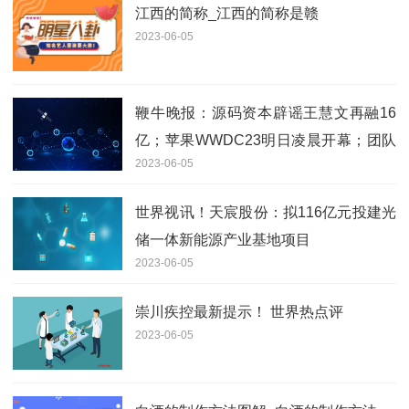
江西的简称_江西的简称是赣
2023-06-05
鞭牛晚报：源码资本辟谣王慧文再融16
亿；苹果WWDC23明日凌晨开幕；团队
2023-06-05
成员回应重启天涯失败
世界视讯！天宸股份：拟116亿元投建光
储一体新能源产业基地项目
2023-06-05
崇川疾控最新提示！ 世界热点评
2023-06-05