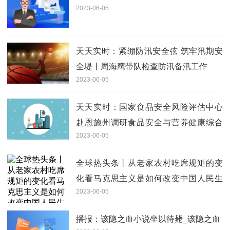
2023-06-05
天天实时：紧绷防汛安全弦 筑牢汛期安
全堤丨周海鹰带队检查防汛备汛工作
2023-06-05
天天实时：国家食品安全风险评估中心
赴恩施州调研食品安全与营养健康综合
2023-06-05
试验区工作
全球热头条丨从老家农村吃席规矩的变
化看马克思主义是如何改变中国人民生
2023-06-05
活的
播报：该隐之血小说坐以待毙_该隐之血