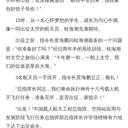
子即将出征，母亲难掩激动：“盼你平安归来，我在家
包好饺子等你！”
15年，从一名心怀梦想的学生，成长为与心中偶
像一同出征太空的航天员，桂海潮充满期待。
出征之前，指令长景海鹏问桂海潮最多的一个问题
是：“你准备好了吗？”经过两年半的系统训练，桂海潮
对太空之旅信心满满：“十年磨一剑，一朝上太空。我
们的征途是星辰大海。”
3名航天员一字排开，指令长景海鹏立正，敬礼！
“总指挥长同志，我们奉命执行神舟十六号载人航
天飞行任务，准备完毕，是否出征，请指示！”
“出发！”中国载人航天工程总指挥、空间站应用与
发展阶段飞行任务总指挥部总指挥长许学强铿锵有力地
下达了出征命令。