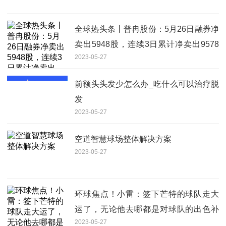
全球热头条丨普冉股份：5月26日融券净
卖出5948股，连续3日累计净卖出9578
2023-05-27
股
前额头头发少怎么办_吃什么可以治疗脱
发
2023-05-27
空道智慧球场整体解决方案
2023-05-27
环球焦点！小雷：签下芒特的球队走大
运了，无论他去哪都是对球队的出色补
2023-05-27
充