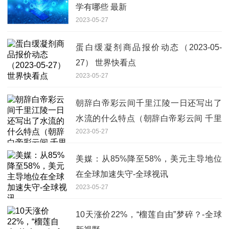
学有哪些 最新
2023-05-27
蛋白缓凝剂商品报价动态（2023-05-
27） 世界快看点
2023-05-27
朝辞白帝彩云间千里江陵一日还写出了
水流的什么特点（朝辞白帝彩云间 千里
2023-05-27
江陵一日还）
美媒：从85%降至58%，美元主导地位
在全球加速失守-全球视讯
2023-05-27
10天涨价22%，“榴莲自由”梦碎？-全球