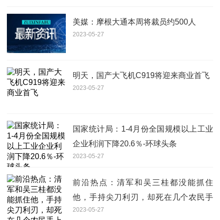
美媒：摩根大通本周将裁员约500人
2023-05-27
明天，国产大飞机C919将迎来商业首飞
2023-05-27
国家统计局：1-4月份全国规模以上工业
企业利润下降20.6％-环球头条
2023-05-27
前沿热点：清军和吴三桂都没能抓住
他，手持尖刀利刃，却死在几个农民手
2023-05-27
上