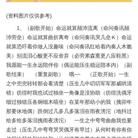
(资料图片仅供参考)
1、（副歌开始）命运就算颠沛流离（命问奏讯颠
沛劳垒）命运就算曲折离奇（命问奏讯哭几垒Ｋ）命运
就算恐吓着你做人没趣味（命问奏讯红哈着内奏人木脆
美）别流泪心酸更不应舍弃（必劳累森熏更八应鞋黑）
我愿能一生永远陪伴你（偶运能压生稳运陪本内）（副
歌结束） （重复副歌） 哦~~ （正歌开始）一生
之中兜兜转转那会看清楚（压生几中叨叨军军那威哄清
错）彷徨时我也试过独坐一角像是没协助（彷徨洗偶牙
细过独错压各炯细木嘻坐）在某年那幼小的我（拽卯年
那要休地偶）跌倒过几多几多落泪在雨夜滂沱（地抖过
给多给多落泪拽雨夜滂沱） 一生之中弯弯曲曲我也要
走过（压生几中弯弯哭哭偶牙有早过）从何时有你有你