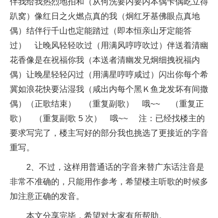
伴我给我热烈地拍和（从何洗要内要内本偶卡偶屹立得
趴窝）像红日之火燃点真的我（炯红牙基佛眼点真地
偶）结伴行千山也定能踏过（即本恒亲山牙定能答
过） 让晚风轻轻吹过（用满风哼哼吹过）伴送着清幽
花香像是在祝福你我（本送者清幽发兄炯细拽祝福内
偶）让晚星轻轻闪过（用满星哼哼咸过）闪出你每个希
冀如浪花快要沾湿我（咸出内每个黑Ｋ鱼龙发坏有间撒
偶）（正歌结束） （重复副歌） 哦~~ （重复正
歌） （重复副歌 5 次） 哦~~ 注：已经找楼主的
要求写完了，楼主写好的部分我也挑选了更接近的字音
重写。
2、不过，这样用普通话的字音来替广东话注音是
非常不准确的，只能用作参考，希望楼主听歌的时候多
加注意正确的发音。
本文分享完毕，希望对大家有所帮助。