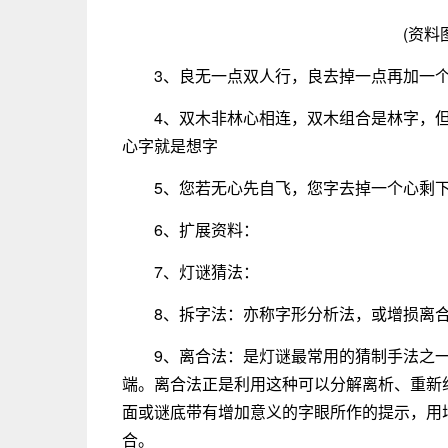
(资料
3、良无一点双人行，良去掉一点再加一
4、双木非林心相连，双木组合是林字，
心字就是想字
5、您若无心先自飞，您字去掉一个心剩
6、扩展资料：
7、灯谜猜法：
8、拆字法：亦称字形分析法，或增损离
9、离合法：是灯谜最常用的猜制手法之
端。离合法正是利用这种可以分解离析、重新
面或谜底带有增加意义的字眼所作的提示，用
合。