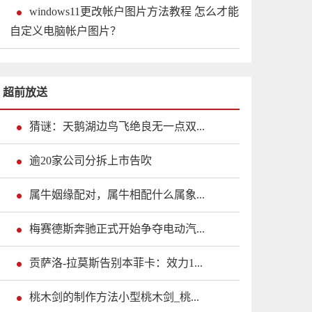
windows11更改帐户图片方法教程 怎么才能
自定义电脑帐户图片？
超前放送
猜谜：天鹅湖边鸟飞绝良无一点双...
逾20家公司分拆上市告吹
属牛姻缘配对，属牛相配什么属象...
梅赛德斯奔驰正式开始争夺电动汽...
贡萨洛-拉莫斯告别本菲卡：效力1...
桃木剑的制作方法小型桃木剑_桃...