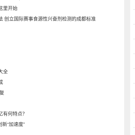
这里开始
法 创立国际赛事食源性兴奋剂检测的成都标准
大全
成
复
忆有何特点？
新“加速度”