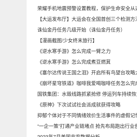
荣耀手机地震预警设置教程，保护生命安全从
【大运发布厅】大运会在全国首创三个检测方
诛仙金丹任务几级开始（诛仙金丹任务）
【漫画截图/少女终末旅行】
《逆水寒手游》怎么完成一臂之力
《逆水寒手游》怎么完成煮豆燃萁
《塞尔达传说王国之泪》开启所有鸟望台攻略
《崩坏星穹铁道》咖啡我爱喝咖啡任务怎么完
国铁集团：水毁线路抓紧抢修 停运列车持续恢
《原神》下次试试社会派成就获得攻略
抑郁个体对于不同情绪效价生活事件的虚假记
“一企一策”打通产业链堵点 抢先布局跑出行业创
2023年7月美国非农数据分析