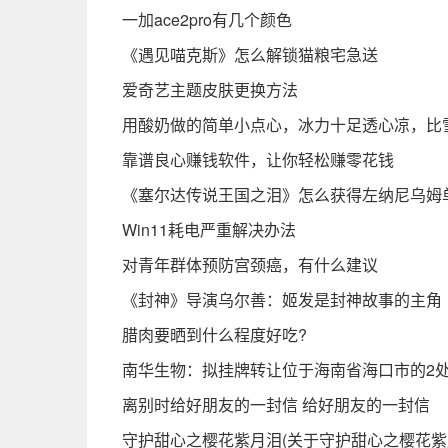
一加ace2pro有几个颜色
《遇见喵克斯》怎么解锁猫粮宅急送
爱奇艺主题皮肤更换方法
用酸奶做的简单小点心，冰力十足透心凉，比
靠谱良心赚钱软件，让你轻松赚零花钱
《塞尔达传说王国之泪》怎么获得左纳尼乌姆
Win11耗电严重解决办法
对青年群体预防宫颈癌，有什么建议
《封神》导演乌尔善：姬发是封神故事的主角
腊肉要晒到什么程度好吃?
南华生物：拟挂牌转让位于海南省海口市的2
离别时给好朋友的一封信 给好朋友的一封信
守护甜心之樱花紫月泪(关于守护甜心之樱花紫