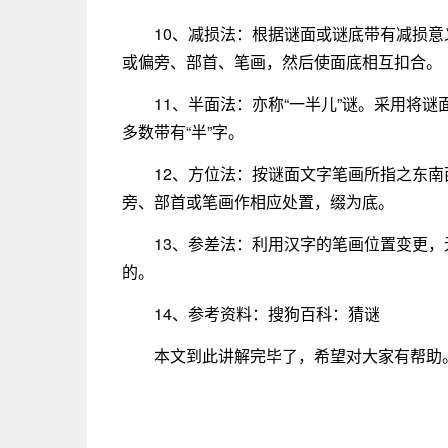
10、减损法：根据谜面或谜底带有减损
或偏旁、部首、笔画，然后使面底相互扣合。
11、半面法：亦称“一半儿”谜。采用将
多数带有“半”字。
12、方位法：按谜面文字笔画所指之东
旁、部首或笔画作相应处置，缀为底。
13、参差法：利用汉字的笔画位置变更
的。
14、参考资料：搜狗百科：猜谜
本文到此讲解完毕了，希望对大家有帮助