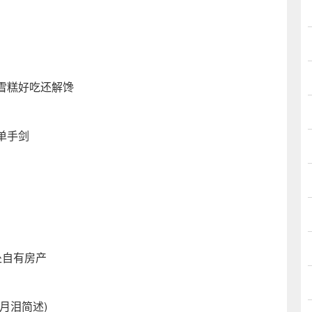
雪糕好吃还解馋
单手剑
处自有房产
月泪简述)