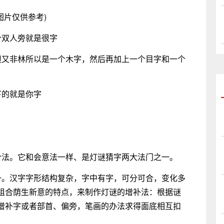
图片仅供参考)
个双人旁就是很字
但又非林所以是一个木字，然后再加上一个目字和一个
下的就是你字
合法。它和会意法一样、是灯谜猜字两大法门之一。
一。汉字字形结构复杂，字中有字，可分可合，变化多
组合荫生新意的特点，来制作灯谜的增补法：根据谜
增补字或者部首、偏旁，笔画的办法求得面底相互扣