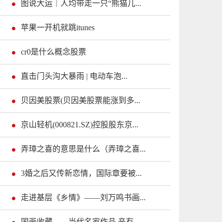
图说大运｜人均带走一只“熊猫儿...
苹果一开机就跳itunes
cr0是什么概念股票
直击门头沟大暴雨 | 电动车泡...
贝因美股票(贝因美股票能涨到多...
京山轻机(000821.SZ)控股股东京...
弄璋之喜的意思是什么（弄璋之喜...
3婚之后又传新恋情，国际章要被...
走进基层《乡情》——刘万鸣书画...
国画收藏——当代名家作品 辛有...