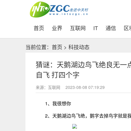
(current)
首页
业界
互联网
IT
通信
区
当前位置：
首页
>
科技动态
猜谜：天鹅湖边鸟飞绝良无一
自飞 打四个字
来源：互联网
2023-08-08 07:19:29
1、我很想你
2、天鹅湖边鸟飞绝，鹅字去掉鸟字就是