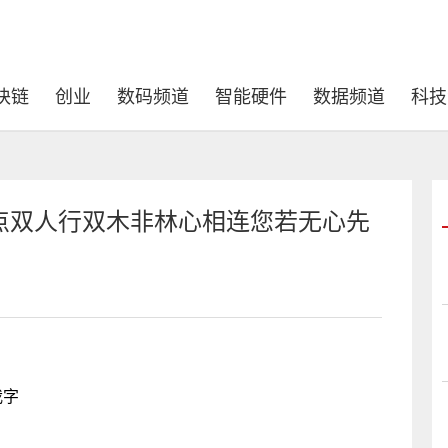
块链
创业
数码频道
智能硬件
数据频道
科技
点双人行双木非林心相连您若无心先
我字