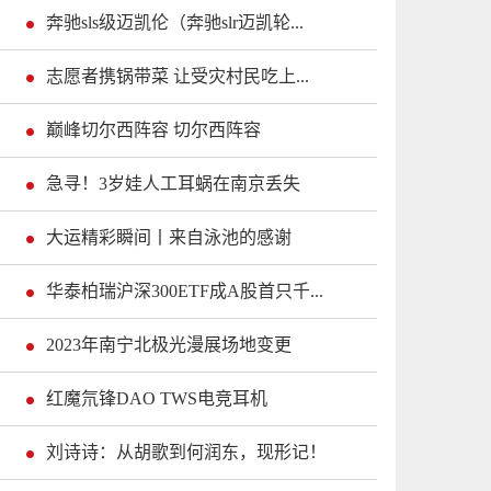
奔驰sls级迈凯伦（奔驰slr迈凯轮...
志愿者携锅带菜 让受灾村民吃上...
巅峰切尔西阵容 切尔西阵容
急寻！3岁娃人工耳蜗在南京丢失
大运精彩瞬间丨来自泳池的感谢
华泰柏瑞沪深300ETF成A股首只千...
2023年南宁北极光漫展场地变更
红魔氘锋DAO TWS电竞耳机
刘诗诗：从胡歌到何润东，现形记！