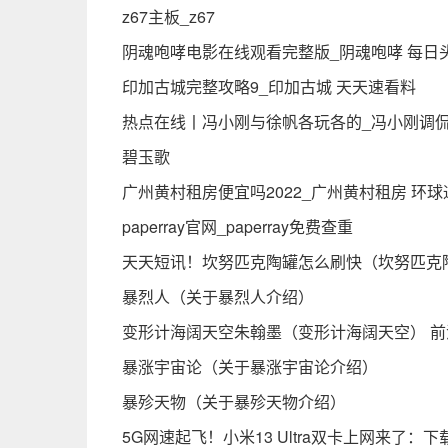
z67主板_z67
阴魂咆哮电影在线观看完整版_阴魂咆哮 每日
印加古城完整攻略9_印加古城 天天速看料
热点在线丨冯小刚与徐帆各玩各的_冯小刚调
碧玉歌
广州黄村租房便宜吗2022_广州黄村租房 环球
paperray官网_paperray免费查重
天天短讯！坎努匹克陶罐怎么刷快（坎努匹克
暴烈人（关于暴烈人介绍）
变形计海阔天空朱翰墨（变形计海阔天空） 前
暴涨宇宙论（关于暴涨宇宙论介绍）
暴殄天物（关于暴殄天物介绍）
5G网速起飞！小米13 Ultra双卡上网来了：