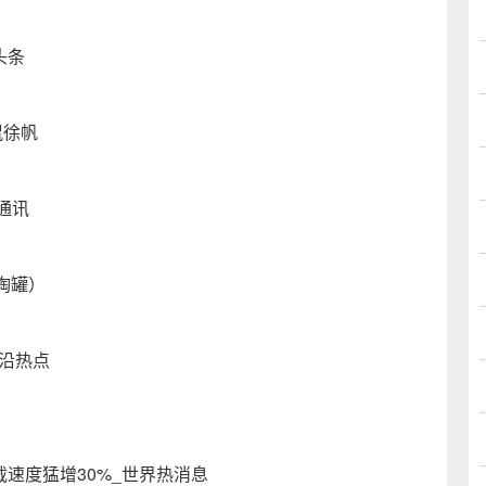
头条
侃徐帆
通讯
陶罐）
沿热点
下载速度猛增30%_世界热消息