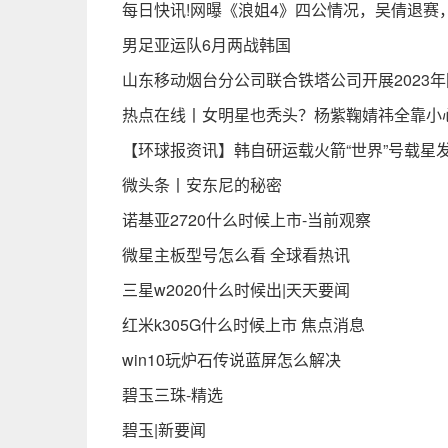
每日快讯!网曝《浪姐4》四公情况，吴倩退赛，
男足亚运队6月两战韩国
山东移动烟台分公司联合铁塔公司开展2023
热点在线丨女明星也秃头？杨紫鞠婧祎全靠小心
【环球报资讯】韩自研运载火箭“世界”号载星
微头条丨安东尼的秘密
诺基亚2720什么时候上市-当前观察
微星主板型号怎么看 全球看热讯
三星w2020什么时候出|天天要闻
红米k305G什么时候上市 焦点消息
win10玩炉石传说蓝屏怎么解决
碧玉三珠-精选
碧玉|新要闻