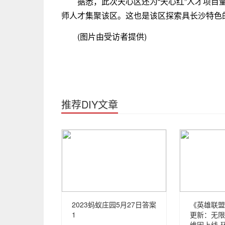
据悉，此次天心区还为“天心红”人才项
师人才集聚该区。这也是该区探索具长沙特色
(图片由受访者提供)
推荐DIY文章
2023蚂蚁庄园5月27日答案
《英雄联盟
1
更新：无限
维因上线-