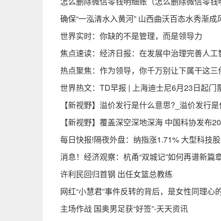
怎么删除微信零钱明细账（怎么删除微信零钱
确保“一泓清水入黄河” 山西曲沃百态水秀渐成
世界实时：你缺的不是管理，而是领导力
焦点速读：经济日报：在发展中治理完善人工
热点聚焦：作为领导，你千万别让下属干这三
世界热文：TD早报 | 上海迪士尼6月23日起
【新视野】溢价发行是什么意思?_溢价发行是
【新视野】覆盖深空深地深海 中国科协发布20
每日快报!隔夜外盘：纳指涨1.71% 大型科技
消息！经济观察：杭甬“双城记”如何再谱新篇
许利民回归首钢 出任女篮总教练
网红“小慧君”事件反转的背后，是女性同理心
主场作战 国奥男足获“好签”-天天资讯