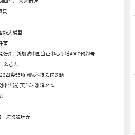
明细？） 天天精选
风景
智能大模型
件事
门票涨价；新加坡中国签证中心新增4000预约号
什么意思
23四类55项国际科技会议议题
股涨幅居前 英伟达涨超24%
章？
的一次次被玩弄