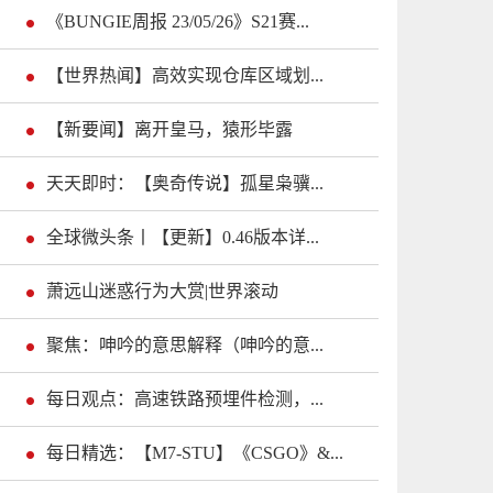
《BUNGIE周报 23/05/26》S21赛...
【世界热闻】高效实现仓库区域划...
【新要闻】离开皇马，猿形毕露
天天即时：【奥奇传说】孤星枭骥...
全球微头条丨【更新】0.46版本详...
萧远山迷惑行为大赏|世界滚动
聚焦：呻吟的意思解释（呻吟的意...
每日观点：高速铁路预埋件检测，...
每日精选：【M7-STU】《CSGO》&...