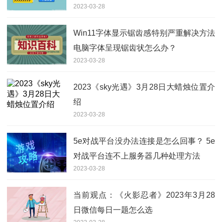
2023-03-28
享
Win11字体显示锯齿感特别严重解决方法
电脑字体呈现锯齿状怎么办？
2023-03-28
2023《sky光遇》3月28日大蜡烛位置介
绍
2023-03-28
5e对战平台没办法连接是怎么回事？ 5e
对战平台连不上服务器几种处理方法
2023-03-28
当前观点：《火影忍者》2023年3月28
日微信每日一题怎么选